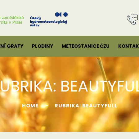
VNÍ GRAFY
PLODINY
METEOSTANICE ČZU
KONTAK
UBRIKA:
BEAUTYFU
HOME
RUBRIKA: BEAUTYFULL