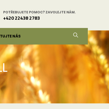
POTŘEBUJETE POMOC? ZAVOLEJTE NÁM.
+420 22438 2783
TUJTE NÁS
LL