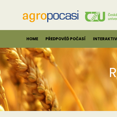
HOME
PŘEDPOVĚĎ POČASÍ
INTERAKTI
R