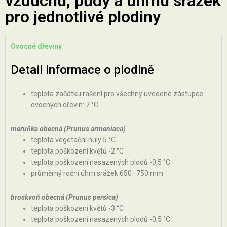
vzduchu, půdy a úhrnu srážek
pro jednotlivé plodiny
Ovocné dřeviny
Detail informace o plodině
teplota začátku rašení pro všechny uvedené zástupce
ovocných dřevin: 7 °C
meruňka obecná (Prunus armeniaca)
teplota vegetační nuly 5 °C
teplota poškození květů -2 °C
teplota poškození nasazených plodů -0,5 °C
průměrný roční úhrn srážek 650–750 mm
broskvoň obecná (Prunus persica)
teplota poškození květů -3 °C
teplota poškození nasazených plodů -0,5 °C