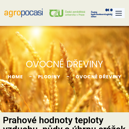
OVOCNÉ DŘEVINY
HOME
PLODINY
OVOCNÉ DŘEVINY
Prahové hodnoty teploty